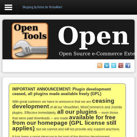
Shipping by Rules for VirtueMart
Login
Register
VirtueMart
WooCommerce
Others
IMPORTANT ANNOUNCEMENT: Plugin development
ceased, all plugins made available freely (GPL)
ceasing
Docs
With great sadness we have to announce that we are
development
of all our VirtueMart, WooCommerce and Joomla
all our plugins
Support
plugins. Effective immediately,
-- even those
available for free
that were paid downloads -- are made
from our homepage (GPL license still
Blog
applies)
, but we cannot and will not provide any support anymore.
It has been a great pleasure to be part of the thriving development