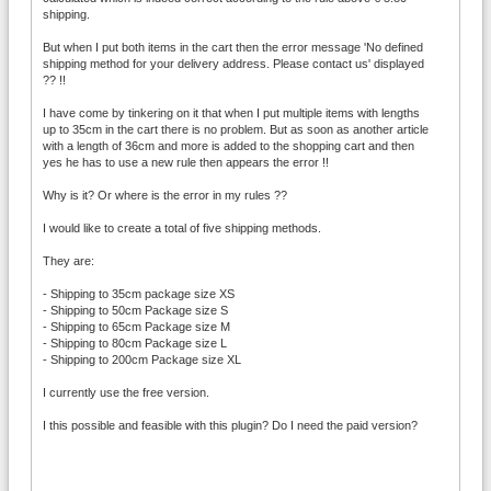
shipping.
But when I put both items in the cart then the error message 'No defined
shipping method for your delivery address. Please contact us' displayed
?? !!
I have come by tinkering on it that when I put multiple items with lengths
up to 35cm in the cart there is no problem. But as soon as another article
with a length of 36cm and more is added to the shopping cart and then
yes he has to use a new rule then appears the error !!
Why is it? Or where is the error in my rules ??
I would like to create a total of five shipping methods.
They are:
- Shipping to 35cm package size XS
- Shipping to 50cm Package size S
- Shipping to 65cm Package size M
- Shipping to 80cm Package size L
- Shipping to 200cm Package size XL
I currently use the free version.
I this possible and feasible with this plugin? Do I need the paid version?