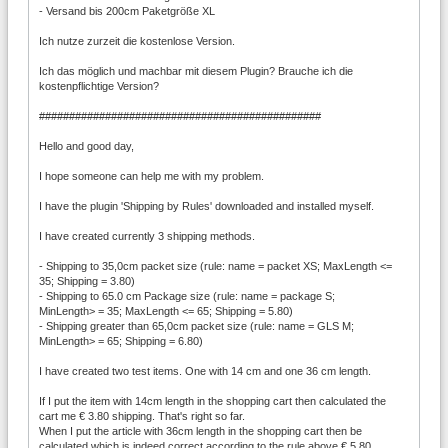
- Versand bis 200cm Paketgröße XL
Ich nutze zurzeit die kostenlose Version.
Ich das möglich und machbar mit diesem Plugin? Brauche ich die
kostenpflichtige Version?
###############################################
Hello and good day,
I hope someone can help me with my problem.
I have the plugin 'Shipping by Rules' downloaded and installed myself.
I have created currently 3 shipping methods.
- Shipping to 35,0cm packet size (rule: name = packet XS; MaxLength <=
35; Shipping = 3.80)
- Shipping to 65.0 cm Package size (rule: name = package S;
MinLength> = 35; MaxLength <= 65; Shipping = 5.80)
- Shipping greater than 65,0cm packet size (rule: name = GLS M;
MinLength> = 65; Shipping = 6.80)
I have created two test items. One with 14 cm and one 36 cm length.
If I put the item with 14cm length in the shopping cart then calculated the
cart me € 3.80 shipping. That's right so far.
When I put the article with 36cm length in the shopping cart then be
calculated which is indeed correct according to the rule above € 5.80