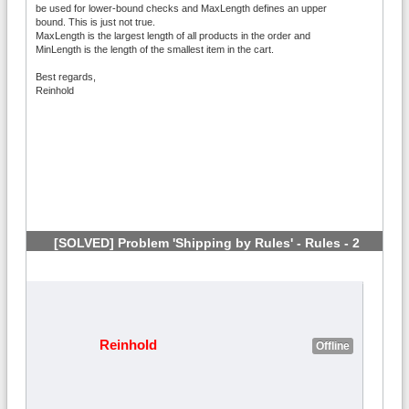
be used for lower-bound checks and MaxLength defines an upper
bound. This is just not true.
MaxLength is the largest length of all products in the order and
MinLength is the length of the smallest item in the cart.
Best regards,
Reinhold
[SOLVED] Problem 'Shipping by Rules' - Rules - 2
Articles
#4
Reinhold
Offline