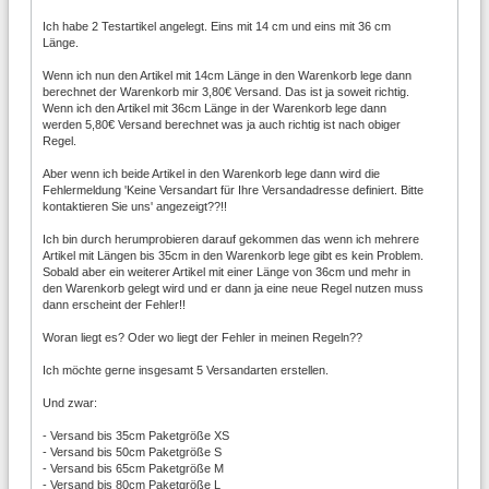
Ich habe 2 Testartikel angelegt. Eins mit 14 cm und eins mit 36 cm
Länge.
Wenn ich nun den Artikel mit 14cm Länge in den Warenkorb lege dann
berechnet der Warenkorb mir 3,80€ Versand. Das ist ja soweit richtig.
Wenn ich den Artikel mit 36cm Länge in der Warenkorb lege dann
werden 5,80€ Versand berechnet was ja auch richtig ist nach obiger
Regel.
Aber wenn ich beide Artikel in den Warenkorb lege dann wird die
Fehlermeldung 'Keine Versandart für Ihre Versandadresse definiert. Bitte
kontaktieren Sie uns' angezeigt??!!
Ich bin durch herumprobieren darauf gekommen das wenn ich mehrere
Artikel mit Längen bis 35cm in den Warenkorb lege gibt es kein Problem.
Sobald aber ein weiterer Artikel mit einer Länge von 36cm und mehr in
den Warenkorb gelegt wird und er dann ja eine neue Regel nutzen muss
dann erscheint der Fehler!!
Woran liegt es? Oder wo liegt der Fehler in meinen Regeln??
Ich möchte gerne insgesamt 5 Versandarten erstellen.
Und zwar:
- Versand bis 35cm Paketgröße XS
- Versand bis 50cm Paketgröße S
- Versand bis 65cm Paketgröße M
- Versand bis 80cm Paketgröße L