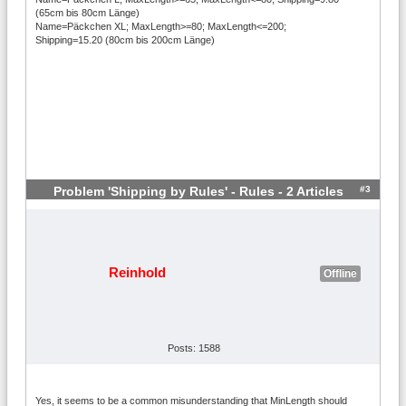
(65cm bis 80cm Länge)
Name=Päckchen XL; MaxLength>=80; MaxLength<=200;
Shipping=15.20 (80cm bis 200cm Länge)
#3
Problem 'Shipping by Rules' - Rules - 2 Articles
Reinhold
Offline
Posts: 1588
Yes, it seems to be a common misunderstanding that MinLength should