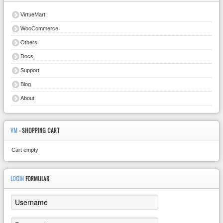
VirtueMart
WooCommerce
Others
Docs
Support
Blog
About
VM
- SHOPPING CART
Cart empty
LOGIN
FORMULAR