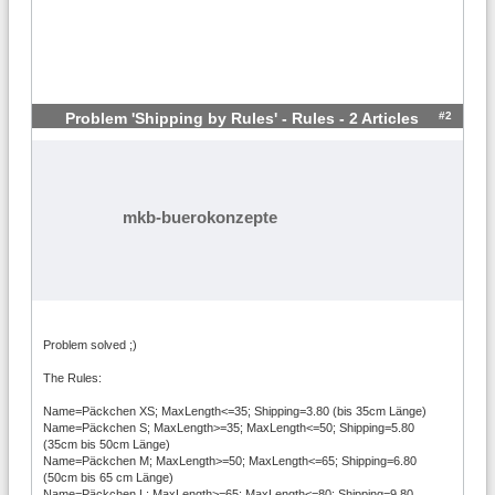
#2
Problem 'Shipping by Rules' - Rules - 2 Articles
mkb-buerokonzepte
Problem solved ;)
The Rules:
Name=Päckchen XS; MaxLength<=35; Shipping=3.80 (bis 35cm Länge)
Name=Päckchen S; MaxLength>=35; MaxLength<=50; Shipping=5.80
(35cm bis 50cm Länge)
Name=Päckchen M; MaxLength>=50; MaxLength<=65; Shipping=6.80
(50cm bis 65 cm Länge)
Name=Päckchen L; MaxLength>=65; MaxLength<=80; Shipping=9.80