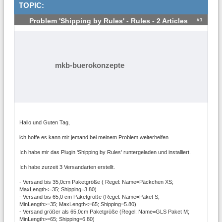
TOPIC:
#1
Problem 'Shipping by Rules' - Rules - 2 Articles
mkb-buerokonzepte
Hallo und Guten Tag,
ich hoffe es kann mir jemand bei meinem Problem weiterhelfen.
Ich habe mir das Plugin 'Shipping by Rules' runtergeladen und installiert.
Ich habe zurzeit 3 Versandarten erstellt.
- Versand bis 35,0cm Paketgröße ( Regel: Name=Päckchen XS;
MaxLength<=35; Shipping=3.80)
- Versand bis 65,0 cm Paketgröße (Regel: Name=Paket S;
MinLength>=35; MaxLength<=65; Shipping=5.80)
- Versand größer als 65,0cm Paketgröße (Regel: Name=GLS Paket M;
MinLength>=65; Shipping=6.80)