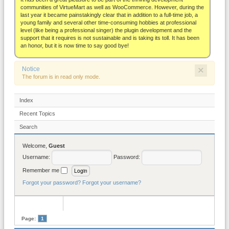
About
communities of VirtueMart as well as WooCommerce. However, during the
last year it became painstakingly clear that in addition to a full-time job, a
young family and several other time-consuming hobbies at professional
level (like being a professional singer) the plugin development and the
support that it requires is not sustainable and is taking its toll. It has been
an honor, but it is now time to say good bye!
×
Notice
The forum is in read only mode.
Index
Recent Topics
Search
Welcome,
Guest
Username:
Password:
Remember me
Forgot your password?
Forgot your username?
Page:
1